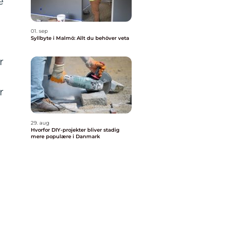
e
01. sep
Syllbyte i Malmö: Allt du behöver veta
r
r
29. aug
Hvorfor DIY-projekter bliver stadig
mere populære i Danmark