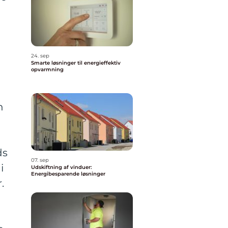
24. sep
Smarte løsninger til energieffektiv
opvarmning
n
ds
07. sep
i
Udskiftning af vinduer:
Energibesparende løsninger
.