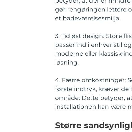
betyder, at der er mindre
gør rengøringen lettere og
et badeværelsesmiljø.
3. Tidløst design: Store fl
passer ind i enhver stil 
moderne eller klassisk indr
løsning.
4. Færre omkostninger: Se
første indtryk, kræver de
område. Dette betyder, at
installationen kan være m
Større sandsynlig