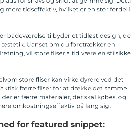
 plads for snavs og skidt at gemme sig. Dett
 mere tidseffektiv, hvilket er en stor fordel i
iser badeværelse tilbyder et tidløst design, de
og æstetik. Uanset om du foretrækker en
etning, vil store fliser altid være en stilsikke
lvom store fliser kan virke dyrere ved det
 faktisk færre fliser for at dække det samme
 der er færre materialer, der skal købes, og
ere omkostningseffektiv på lang sigt.
hed for featured snippet: