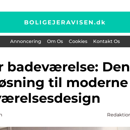
BOLIGEJERAVISEN.
dk
Annoncering
Om Os
Cookies
Kontakt Os
løsning til moderne
ærelsesdesign
n
Redaktio