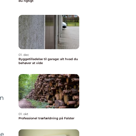
du rigtigt
01. dec
Byggetilladelse til garage: alt hvad du
behøver at vide
en
01. okt
Professionel træfældning på Falster
ne