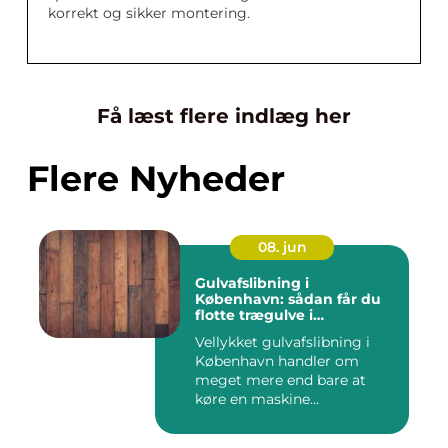
korrekt og sikker montering.
Få læst flere indlæg her
Flere Nyheder
08. jun
Gulvafslibning i
København: sådan får du
flotte trægulve i
Hovedstaden
Vellykket gulvafslibning i
København handler om
meget mere end bare at
køre en maskine...