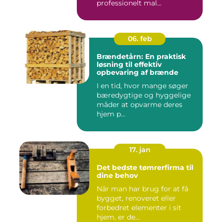
professionelt mal...
06. feb
Brændetårn: En praktisk
løsning til effektiv
opbevaring af brænde
I en tid, hvor mange søger
bæredygtige og hyggelige
måder at opvarme deres
hjem p...
17. jan
Det bedste tømrerfirma til
dine behov
Når man har brug for at få
bygget, renoveret eller
forbedret elementer i sit
hjem, er de...