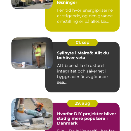
løsninger
I en tid hvor energipriserne
er stigende, og den grønne
omstilling er på alles læ...
01. sep
Syllbyte i Malmö: Allt du
behöver veta
Att bibehålla strukturell
integritet och säkerhet i
byggnader är avgörande,
s&a...
29. aug
Hvorfor DIY-projekter bliver
stadig mere populære i
Danmark
DIY – Do It Yourself – har for