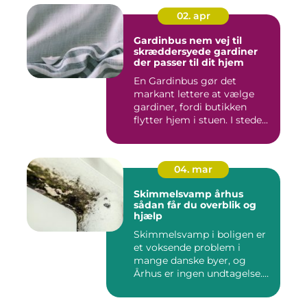
02. apr
Gardinbus nem vej til
skræddersyede gardiner
der passer til dit hjem
En Gardinbus gør det
markant lettere at vælge
gardiner, fordi butikken
flytter hjem i stuen. I stede...
04. mar
Skimmelsvamp århus
sådan får du overblik og
hjælp
Skimmelsvamp i boligen er
et voksende problem i
mange danske byer, og
Århus er ingen undtagelse.
Fug...