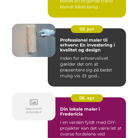
blevet en stigende trend
blandt både bolig...
03. jun
Professionel maler til
erhverv: En investering i
kvalitet og design
Inden for erhvervslivet
gælder det om at
præsentere sig på bedst
mulig vis. Et god...
06. apr
Din lokale maler i
Fredericia
I en verden fyldt med DIY-
projekter kan det være let at
overse fordelene ved