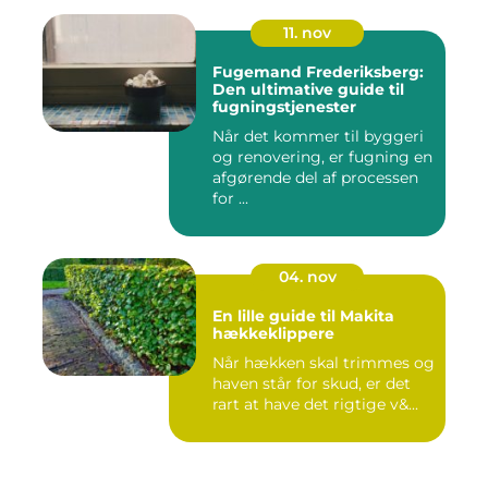
11. nov
Fugemand Frederiksberg:
Den ultimative guide til
fugningstjenester
Når det kommer til byggeri
og renovering, er fugning en
afgørende del af processen
for ...
04. nov
En lille guide til Makita
hækkeklippere
Når hækken skal trimmes og
haven står for skud, er det
rart at have det rigtige v&...