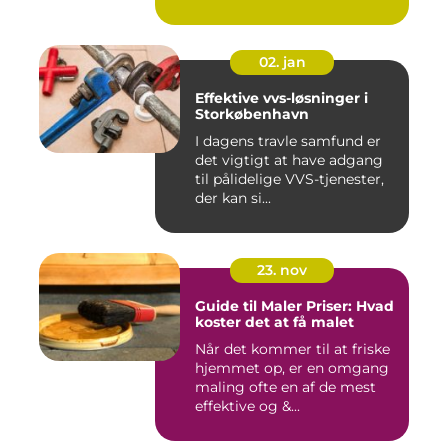
02. jan
Effektive vvs-løsninger i
Storkøbenhavn
I dagens travle samfund er
det vigtigt at have adgang
til pålidelige VVS-tjenester,
der kan si...
23. nov
Guide til Maler Priser: Hvad
koster det at få malet
Når det kommer til at friske
hjemmet op, er en omgang
maling ofte en af de mest
effektive og &...