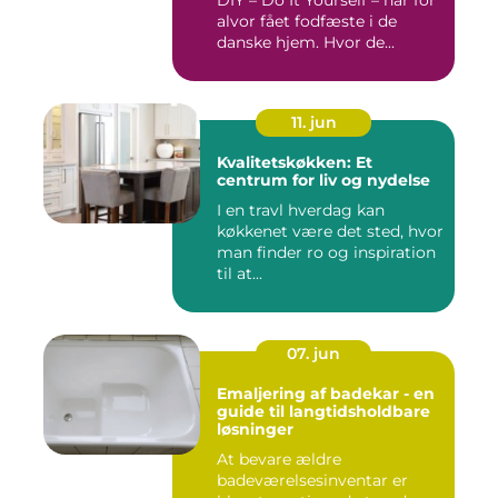
alvor fået fodfæste i de
danske hjem. Hvor de...
11. jun
Kvalitetskøkken: Et
centrum for liv og nydelse
I en travl hverdag kan
køkkenet være det sted, hvor
man finder ro og inspiration
til at...
07. jun
Emaljering af badekar - en
guide til langtidsholdbare
løsninger
At bevare ældre
badeværelsesinventar er