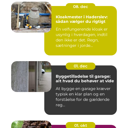
08. dec
Kloakmester i Haderslev:
sådan vælger du rigtigt
En velfungerende kloak er
usynlig i hverdagen, indtil
den ikke er det. Regn,
sætninger i jorde...
01. dec
Byggetilladelse til garage:
alt hvad du behøver at vide
At bygge en garage kræver
typisk en klar plan og en
forståelse for de gældende
reg...
01. okt