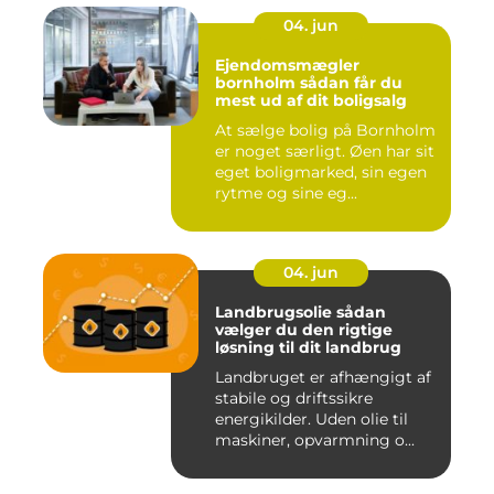
04. jun
Ejendomsmægler
bornholm sådan får du
mest ud af dit boligsalg
At sælge bolig på Bornholm
er noget særligt. Øen har sit
eget boligmarked, sin egen
rytme og sine eg...
04. jun
Landbrugsolie sådan
vælger du den rigtige
løsning til dit landbrug
Landbruget er afhængigt af
stabile og driftssikre
energikilder. Uden olie til
maskiner, opvarmning o...