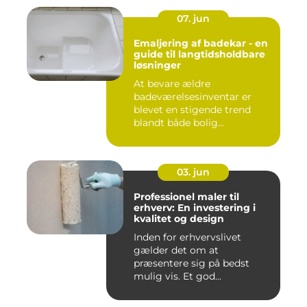
07. jun
Emaljering af badekar - en
guide til langtidsholdbare
løsninger
At bevare ældre
badeværelsesinventar er
blevet en stigende trend
blandt både bolig...
03. jun
Professionel maler til
erhverv: En investering i
kvalitet og design
Inden for erhvervslivet
gælder det om at
præsentere sig på bedst
mulig vis. Et god...