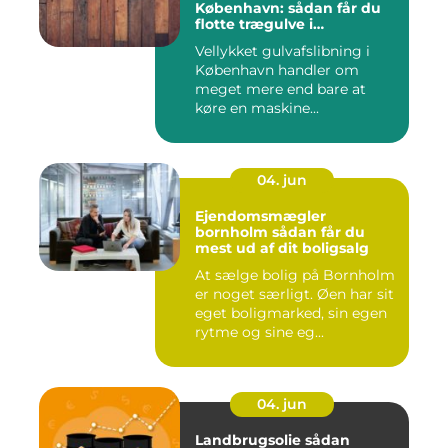
København: sådan får du
flotte trægulve i
Hovedstaden
Vellykket gulvafslibning i
København handler om
meget mere end bare at
køre en maskine...
04. jun
Ejendomsmægler
bornholm sådan får du
mest ud af dit boligsalg
At sælge bolig på Bornholm
er noget særligt. Øen har sit
eget boligmarked, sin egen
rytme og sine eg...
04. jun
Landbrugsolie sådan