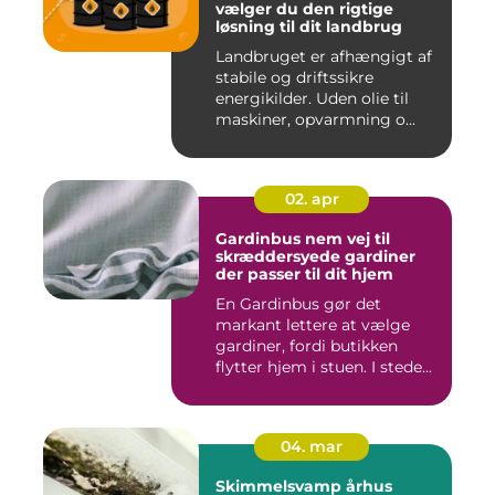
vælger du den rigtige
løsning til dit landbrug
Landbruget er afhængigt af
stabile og driftssikre
energikilder. Uden olie til
maskiner, opvarmning o...
02. apr
Gardinbus nem vej til
skræddersyede gardiner
der passer til dit hjem
En Gardinbus gør det
markant lettere at vælge
gardiner, fordi butikken
flytter hjem i stuen. I stede...
04. mar
Skimmelsvamp århus