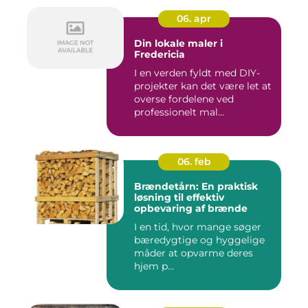
06. apr
Din lokale maler i
Fredericia
I en verden fyldt med DIY-
projekter kan det være let at
overse fordelene ved
professionelt mal...
06. feb
Brændetårn: En praktisk
løsning til effektiv
opbevaring af brænde
I en tid, hvor mange søger
bæredygtige og hyggelige
måder at opvarme deres
hjem p...