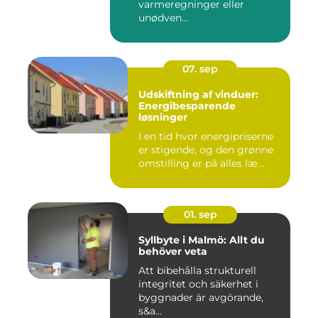
varmeregninger eller
unødven...
07. sep
Udskiftning af vinduer:
Energibesparende
løsninger
I en tid hvor energipriserne
er stigende, og den grønne
omstilling er på alles læ...
01. sep
Syllbyte i Malmö: Allt du
behöver veta
Att bibehålla strukturell
integritet och säkerhet i
byggnader är avgörande,
s&a...