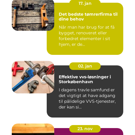
17. jan
Det bedste tømrerfirma til
dine behov
Når man har brug for at få
bygget, renoveret eller
forbedret elementer i sit
hjem, er de...
02. jan
Effektive vvs-løsninger i
Storkøbenhavn
I dagens travle samfund er
det vigtigt at have adgang
til pålidelige VVS-tjenester,
der kan si...
23. nov