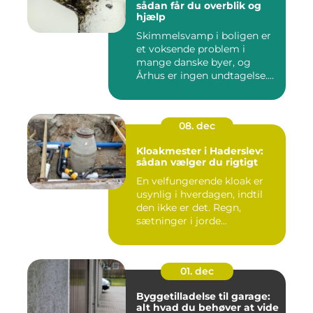
sådan får du overblik og
hjælp
Skimmelsvamp i boligen er
et voksende problem i
mange danske byer, og
Århus er ingen undtagelse.
Fug...
08. dec
Kloakmester i Haderslev:
sådan vælger du rigtigt
En velfungerende kloak er
usynlig i hverdagen, indtil
den ikke er det. Regn,
sætninger i jorde...
01. dec
Byggetilladelse til garage:
alt hvad du behøver at vide