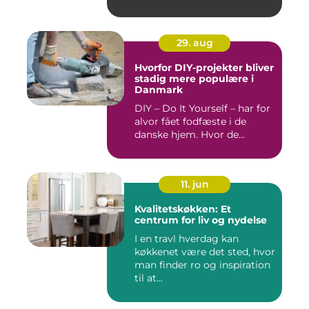
29. aug
Hvorfor DIY-projekter bliver
stadig mere populære i
Danmark
DIY – Do It Yourself – har for
alvor fået fodfæste i de
danske hjem. Hvor de...
11. jun
Kvalitetskøkken: Et
centrum for liv og nydelse
I en travl hverdag kan
køkkenet være det sted, hvor
man finder ro og inspiration
til at...