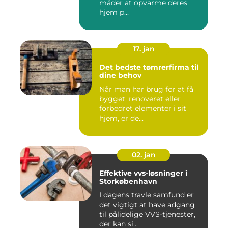
måder at opvarme deres
hjem p...
17. jan
Det bedste tømrerfirma til
dine behov
Når man har brug for at få
bygget, renoveret eller
forbedret elementer i sit
hjem, er de...
02. jan
Effektive vvs-løsninger i
Storkøbenhavn
I dagens travle samfund er
det vigtigt at have adgang
til pålidelige VVS-tjenester,
der kan si...