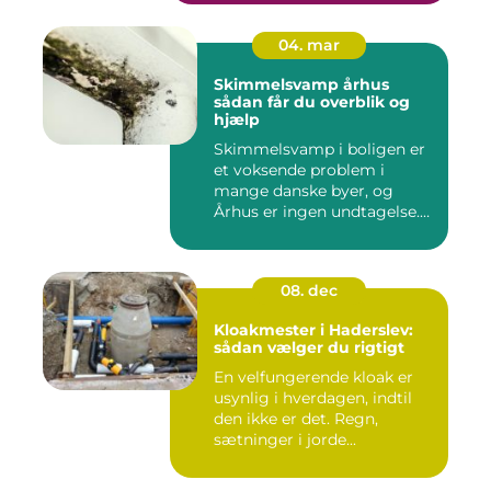
04. mar
Skimmelsvamp århus
sådan får du overblik og
hjælp
Skimmelsvamp i boligen er
et voksende problem i
mange danske byer, og
Århus er ingen undtagelse.
Fug...
08. dec
Kloakmester i Haderslev:
sådan vælger du rigtigt
En velfungerende kloak er
usynlig i hverdagen, indtil
den ikke er det. Regn,
sætninger i jorde...