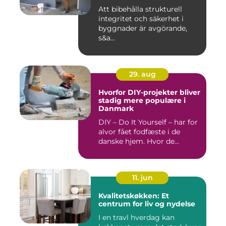
Att bibehålla strukturell
integritet och säkerhet i
byggnader är avgörande,
s&a...
29. aug
Hvorfor DIY-projekter bliver
stadig mere populære i
Danmark
DIY – Do It Yourself – har for
alvor fået fodfæste i de
danske hjem. Hvor de...
11. jun
Kvalitetskøkken: Et
centrum for liv og nydelse
I en travl hverdag kan