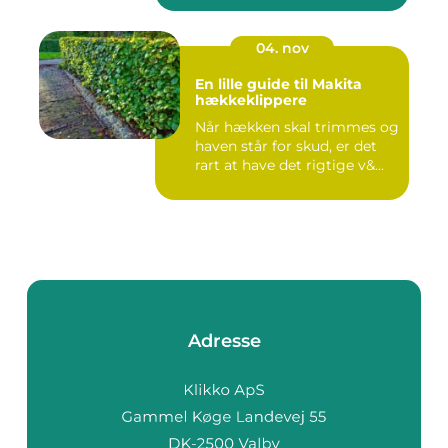
04. nov
En lille guide til Makita
hækkeklippere
Når hækken skal trimmes og
haven står for skud, er det
rart at have det rigtige v&...
Adresse