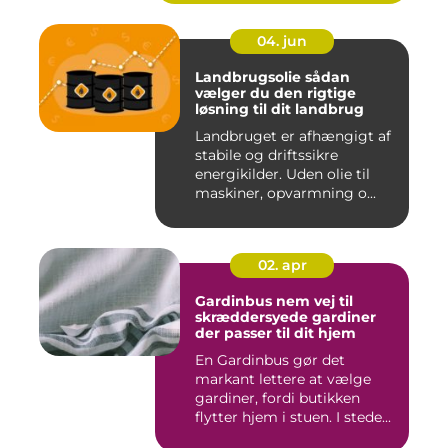
04. jun
Landbrugsolie sådan
vælger du den rigtige
løsning til dit landbrug
Landbruget er afhængigt af
stabile og driftssikre
energikilder. Uden olie til
maskiner, opvarmning o...
02. apr
Gardinbus nem vej til
skræddersyede gardiner
der passer til dit hjem
En Gardinbus gør det
markant lettere at vælge
gardiner, fordi butikken
flytter hjem i stuen. I stede...