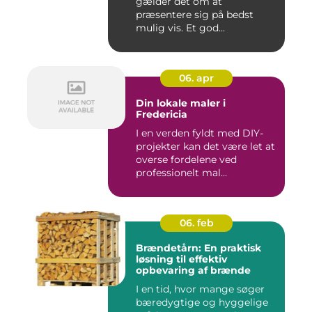
gælder det om at
præsentere sig på bedst
mulig vis. Et god...
06. apr
Din lokale maler i
Fredericia
I en verden fyldt med DIY-
projekter kan det være let at
overse fordelene ved
professionelt mal...
06. feb
Brændetårn: En praktisk
løsning til effektiv
opbevaring af brænde
I en tid, hvor mange søger
bæredygtige og hyggelige