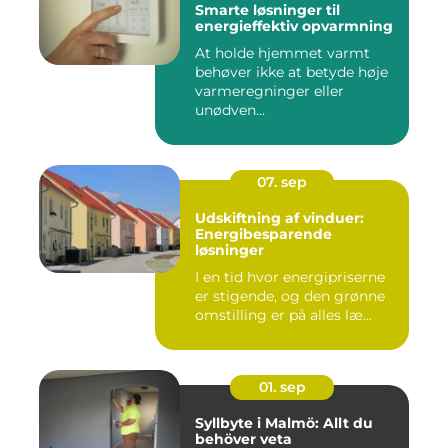
Smarte løsninger til
energieffektiv opvarmning
At holde hjemmet varmt
behøver ikke at betyde høje
varmeregninger eller
unødven...
07. sep
Udskiftning af vinduer:
Energibesparende
løsninger
I en tid hvor energipriserne
er stigende, og den grønne
omstilling er på alles læ...
01. sep
Syllbyte i Malmö: Allt du
behöver veta