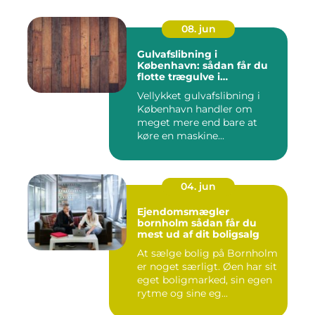
08. jun
Gulvafslibning i
København: sådan får du
flotte trægulve i
Hovedstaden
Vellykket gulvafslibning i
København handler om
meget mere end bare at
køre en maskine...
04. jun
Ejendomsmægler
bornholm sådan får du
mest ud af dit boligsalg
At sælge bolig på Bornholm
er noget særligt. Øen har sit
eget boligmarked, sin egen
rytme og sine eg...