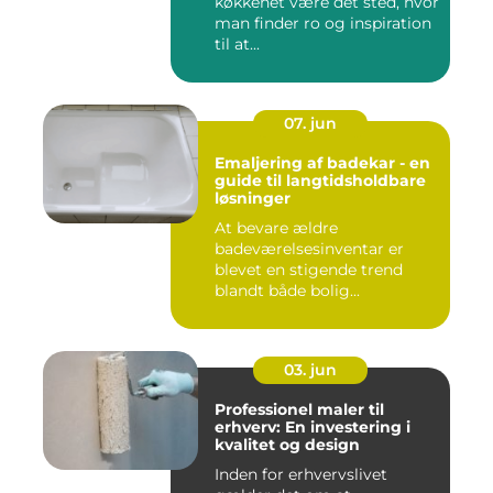
køkkenet være det sted, hvor
man finder ro og inspiration
til at...
07. jun
Emaljering af badekar - en
guide til langtidsholdbare
løsninger
At bevare ældre
badeværelsesinventar er
blevet en stigende trend
blandt både bolig...
03. jun
Professionel maler til
erhverv: En investering i
kvalitet og design
Inden for erhvervslivet