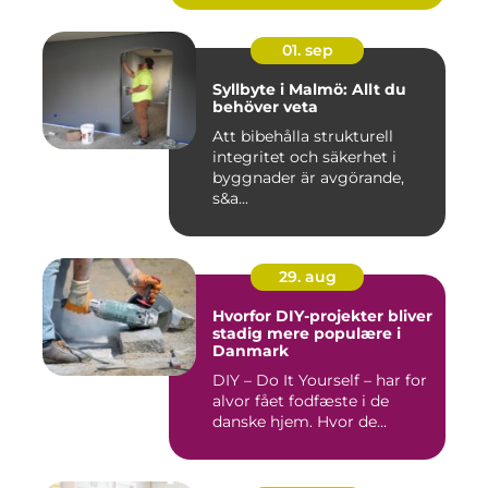
01. sep
Syllbyte i Malmö: Allt du
behöver veta
Att bibehålla strukturell
integritet och säkerhet i
byggnader är avgörande,
s&a...
29. aug
Hvorfor DIY-projekter bliver
stadig mere populære i
Danmark
DIY – Do It Yourself – har for
alvor fået fodfæste i de
danske hjem. Hvor de...