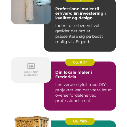
Professionel maler til
erhverv: En investering i
kvalitet og design
Inden for erhvervslivet
gælder det om at
præsentere sig på bedst
mulig vis. Et god...
06. apr
Din lokale maler i
Fredericia
I en verden fyldt med DIY-
projekter kan det være let at
overse fordelene ved
professionelt mal...
06. feb