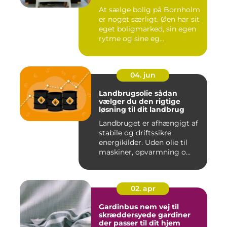
At sælge bolig på Bornholm
er noget særligt. Øen har sit
eget boligmarked, sin egen
rytme og sine eg...
04. jun
Landbrugsolie sådan
vælger du den rigtige
løsning til dit landbrug
Landbruget er afhængigt af
stabile og driftssikre
energikilder. Uden olie til
maskiner, opvarmning o...
02. apr
Gardinbus nem vej til
skræddersyede gardiner
der passer til dit hjem