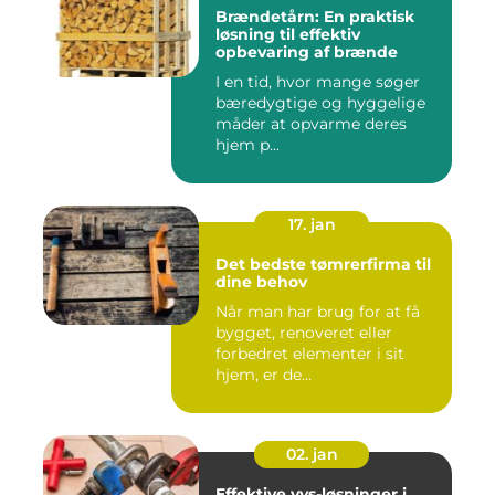
Brændetårn: En praktisk
løsning til effektiv
opbevaring af brænde
I en tid, hvor mange søger
bæredygtige og hyggelige
måder at opvarme deres
hjem p...
17. jan
Det bedste tømrerfirma til
dine behov
Når man har brug for at få
bygget, renoveret eller
forbedret elementer i sit
hjem, er de...
02. jan
Effektive vvs-løsninger i