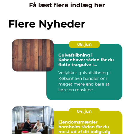
Få læst flere indlæg her
Flere Nyheder
08. jun
Gulvafslibning i
København: sådan får du
flotte trægulve i
Hovedstaden
Vellykket gulvafslibning i
København handler om
meget mere end bare at
køre en maskine...
04. jun
Ejendomsmægler
bornholm sådan får du
mest ud af dit boligsalg