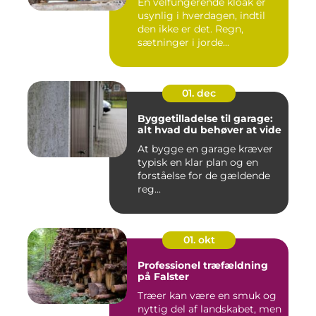
En velfungerende kloak er
usynlig i hverdagen, indtil
den ikke er det. Regn,
sætninger i jorde...
01. dec
Byggetilladelse til garage:
alt hvad du behøver at vide
At bygge en garage kræver
typisk en klar plan og en
forståelse for de gældende
reg...
01. okt
Professionel træfældning
på Falster
Træer kan være en smuk og
nyttig del af landskabet, men