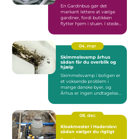
En Gardinbus gør det
markant lettere at vælge
gardiner, fordi butikken
flytter hjem i stuen. I stede...
04. mar
Skimmelsvamp århus
sådan får du overblik og
hjælp
Skimmelsvamp i boligen er
et voksende problem i
mange danske byer, og
Århus er ingen undtagelse.
Fug...
08. dec
Kloakmester i Haderslev:
sådan vælger du rigtigt