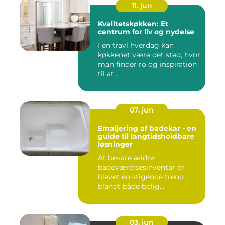
11. jun
Kvalitetskøkken: Et
centrum for liv og nydelse
I en travl hverdag kan
køkkenet være det sted, hvor
man finder ro og inspiration
til at...
07. jun
Emaljering af badekar - en
guide til langtidsholdbare
løsninger
At bevare ældre
badeværelsesinventar er
blevet en stigende trend
blandt både bolig...
03. jun