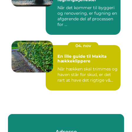
Når det kommer til byggeri
og renovering, er fugning en
afgørende del af processen
for ...
04. nov
En lille guide til Makita
hækkeklippere
Når hækken skal trimmes og
haven står for skud, er det
rart at have det rigtige v&...
Adresse