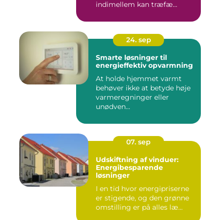
indimellem kan træfæ...
24. sep
Smarte løsninger til
energieffektiv opvarmning
At holde hjemmet varmt
behøver ikke at betyde høje
varmeregninger eller
unødven...
07. sep
Udskiftning af vinduer:
Energibesparende
løsninger
I en tid hvor energipriserne
er stigende, og den grønne
omstilling er på alles læ...