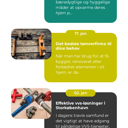
bæredygtige og hyggelige
måder at opvarme deres
hjem p...
17. jan
Det bedste tømrerfirma til
dine behov
Når man har brug for at få
bygget, renoveret eller
forbedret elementer i sit
hjem, er de...
02. jan
Effektive vvs-løsninger i
Storkøbenhavn
I dagens travle samfund er
det vigtigt at have adgang
til pålidelige VVS-tjenester,