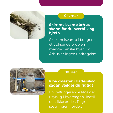
04. mar
Skimmelsvamp århus
sådan får du overblik og
hjælp
Skimmelsvamp i boligen er
et voksende problem i
mange danske byer, og
Århus er ingen undtagelse.
Fug...
08. dec
Kloakmester i Haderslev:
sådan vælger du rigtigt
En velfungerende kloak er
usynlig i hverdagen, indtil
den ikke er det. Regn,
sætninger i jorde...