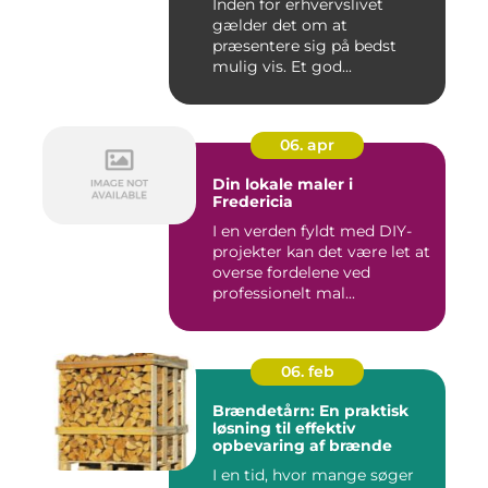
Inden for erhvervslivet
gælder det om at
præsentere sig på bedst
mulig vis. Et god...
06. apr
Din lokale maler i
Fredericia
I en verden fyldt med DIY-
projekter kan det være let at
overse fordelene ved
professionelt mal...
06. feb
Brændetårn: En praktisk
løsning til effektiv
opbevaring af brænde
I en tid, hvor mange søger