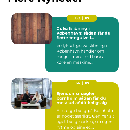
08. jun
Gulvafslibning i
København: sådan får du
flotte trægulve i
Hovedstaden
Vellykket gulvafslibning i
København handler om
meget mere end bare at
køre en maskine...
04. jun
Ejendomsmægler
bornholm sådan får du
mest ud af dit boligsalg
At sælge bolig på Bornholm
er noget særligt. Øen har sit
eget boligmarked, sin egen
rytme og sine eg...