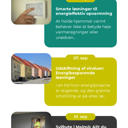
Smarte løsninger til
energieffektiv opvarmning
At holde hjemmet varmt
behøver ikke at betyde høje
varmeregninger eller
unødven...
07. sep
Udskiftning af vinduer:
Energibesparende
løsninger
I en tid hvor energipriserne
er stigende, og den grønne
omstilling er på alles læ...
01. sep
Syllbyte i Malmö: Allt du