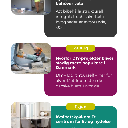
behöver veta
Att bibehålla strukturell
integritet och säkerhet i
byggnader är avgörande,
s&a...
29. aug
Hvorfor DIY-projekter bliver
stadig mere populære i
Danmark
DIY – Do It Yourself – har for
alvor fået fodfæste i de
danske hjem. Hvor de...
11. jun
Kvalitetskøkken: Et
centrum for liv og nydelse