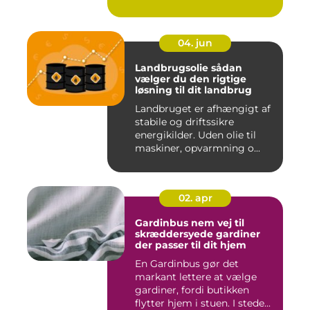
04. jun
Landbrugsolie sådan
vælger du den rigtige
løsning til dit landbrug
Landbruget er afhængigt af
stabile og driftssikre
energikilder. Uden olie til
maskiner, opvarmning o...
02. apr
Gardinbus nem vej til
skræddersyede gardiner
der passer til dit hjem
En Gardinbus gør det
markant lettere at vælge
gardiner, fordi butikken
flytter hjem i stuen. I stede...