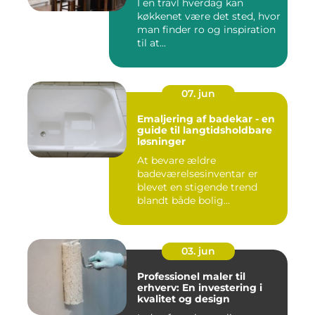
I en travl hverdag kan
køkkenet være det sted, hvor
man finder ro og inspiration
til at...
07. jun
Emaljering af badekar - en
guide til langtidsholdbare
løsninger
At bevare ældre
badeværelsesinventar er
blevet en stigende trend
blandt både bolig...
03. jun
Professionel maler til
erhverv: En investering i
kvalitet og design