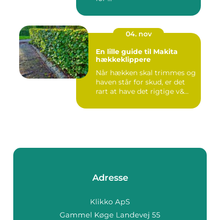
04. nov
En lille guide til Makita
hækkeklippere
Når hækken skal trimmes og
haven står for skud, er det
rart at have det rigtige v&...
Adresse