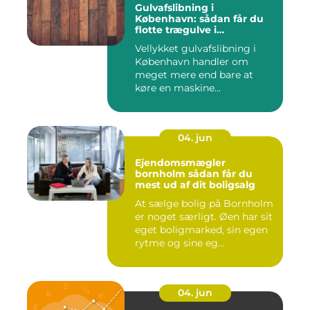
Gulvafslibning i
København: sådan får du
flotte trægulve i
Hovedstaden
Vellykket gulvafslibning i
København handler om
meget mere end bare at
køre en maskine...
04. jun
Ejendomsmægler
bornholm sådan får du
mest ud af dit boligsalg
At sælge bolig på Bornholm
er noget særligt. Øen har sit
eget boligmarked, sin egen
rytme og sine eg...
04. jun