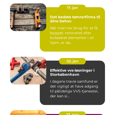
17. jan
Det bedste tømrerfirma til
dine behov
Når man har brug for at få
bygget, renoveret eller
forbedret elementer i sit
hjem, er de...
02. jan
Effektive vvs-løsninger i
Storkøbenhavn
I dagens travle samfund er
det vigtigt at have adgang
til pålidelige VVS-tjenester,
der kan si...
23. nov