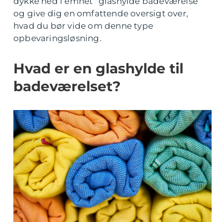
dykke ned i emnet “glashylde badeværelse”
og give dig en omfattende oversigt over,
hvad du bør vide om denne type
opbevaringsløsning.
Hvad er en glashylde til
badeværelset?