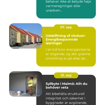
behøver ikke at betyde høje
varmeregninger eller
unødven...
07. sep
Udskiftning af vinduer:
Energibesparende
løsninger
I en tid hvor energipriserne
er stigende, og den grønne
omstilling er på alles læ...
01. sep
Syllbyte i Malmö: Allt du
behöver veta
Att bibehålla strukturell
integritet och säkerhet i
byggnader är avgörande,