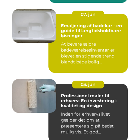
07. jun
Emaljering af badekar - en
guide til langtidsholdbare
løsninger
At bevare ældre
badeværelsesinventar er
blevet en stigende trend
blandt både bolig...
03. jun
Professionel maler til
erhverv: En investering i
kvalitet og design
Inden for erhvervslivet
gælder det om at
præsentere sig på bedst
mulig vis. Et god...