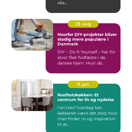
s&a...
29. aug
Hvorfor DIY-projekter bliver
stadig mere populære i
Danmark
DIY – Do It Yourself – har for
alvor fået fodfæste i de
danske hjem. Hvor de...
11. jun
Kvalitetskøkken: Et
centrum for liv og nydelse
I en travl hverdag kan
køkkenet være det sted, hvor
man finder ro og inspiration
til at...