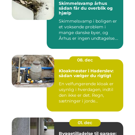
Skimmelsvamp århus
sådan får du overblik og
hjælp
Skimmelsvamp i boligen er
et voksende problem i
mange danske byer, og
Århus er ingen undtagelse.
Fug...
08. dec
Kloakmester i Haderslev:
sådan vælger du rigtigt
En velfungerende kloak er
usynlig i hverdagen, indtil
den ikke er det. Regn,
sætninger i jorde...
01. dec
Byggetilladelse til garage: