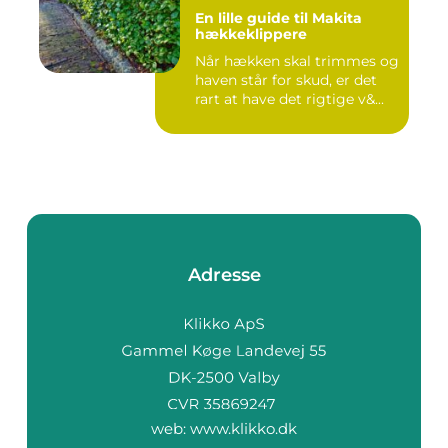
En lille guide til Makita
hækkeklippere
Når hækken skal trimmes og
haven står for skud, er det
rart at have det rigtige v&...
Adresse
web:
www.klikko.dk