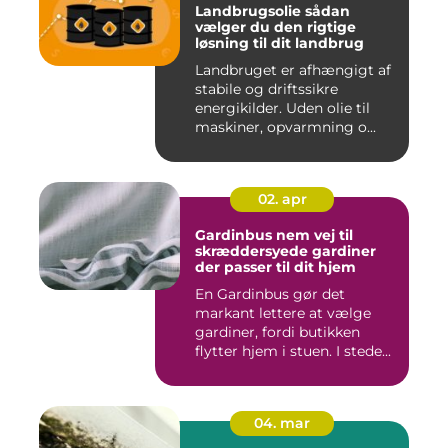
Landbrugsolie sådan
vælger du den rigtige
løsning til dit landbrug
Landbruget er afhængigt af
stabile og driftssikre
energikilder. Uden olie til
maskiner, opvarmning o...
02. apr
Gardinbus nem vej til
skræddersyede gardiner
der passer til dit hjem
En Gardinbus gør det
markant lettere at vælge
gardiner, fordi butikken
flytter hjem i stuen. I stede...
04. mar