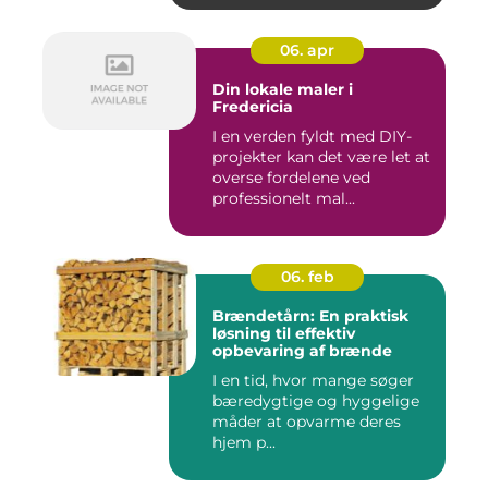
06. apr
Din lokale maler i
Fredericia
I en verden fyldt med DIY-
projekter kan det være let at
overse fordelene ved
professionelt mal...
06. feb
Brændetårn: En praktisk
løsning til effektiv
opbevaring af brænde
I en tid, hvor mange søger
bæredygtige og hyggelige
måder at opvarme deres
hjem p...