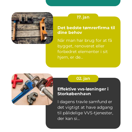
17. jan
Det bedste tømrerfirma til
dine behov
Når man har brug for at få
bygget, renoveret eller
forbedret elementer i sit
hjem, er de...
02. jan
Effektive vvs-løsninger i
Storkøbenhavn
I dagens travle samfund er
det vigtigt at have adgang
til pålidelige VVS-tjenester,
der kan si...