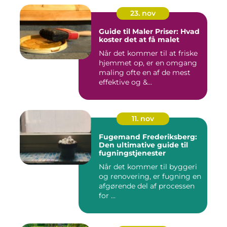
23. nov
Guide til Maler Priser: Hvad
koster det at få malet
Når det kommer til at friske
hjemmet op, er en omgang
maling ofte en af de mest
effektive og &...
11. nov
Fugemand Frederiksberg:
Den ultimative guide til
fugningstjenester
Når det kommer til byggeri
og renovering, er fugning en
afgørende del af processen
for ...