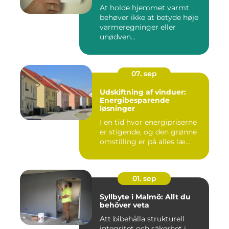
At holde hjemmet varmt
behøver ikke at betyde høje
varmeregninger eller
unødven...
07. sep
Udskiftning af vinduer:
Energibesparende
løsninger
I en tid hvor energipriserne
er stigende, og den grønne
omstilling er på alles læ...
01. sep
Syllbyte i Malmö: Allt du
behöver veta
Att bibehålla strukturell
integritet och säkerhet i