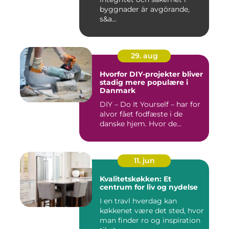
byggnader är avgörande,
s&a...
29. aug
Hvorfor DIY-projekter bliver
stadig mere populære i
Danmark
DIY – Do It Yourself – har for
alvor fået fodfæste i de
danske hjem. Hvor de...
11. jun
Kvalitetskøkken: Et
centrum for liv og nydelse
I en travl hverdag kan
køkkenet være det sted, hvor
man finder ro og inspiration