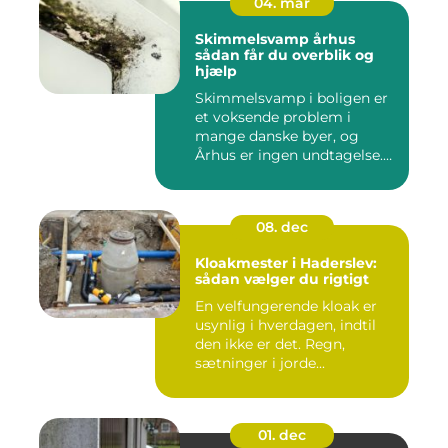
04. mar
Skimmelsvamp århus
sådan får du overblik og
hjælp
Skimmelsvamp i boligen er
et voksende problem i
mange danske byer, og
Århus er ingen undtagelse.
Fug...
08. dec
Kloakmester i Haderslev:
sådan vælger du rigtigt
En velfungerende kloak er
usynlig i hverdagen, indtil
den ikke er det. Regn,
sætninger i jorde...
01. dec