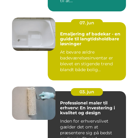
til at...
07. jun
Emaljering af badekar - en
guide til langtidsholdbare
løsninger
At bevare ældre
badeværelsesinventar er
blevet en stigende trend
blandt både bolig...
03. jun
Professionel maler til
erhverv: En investering i
kvalitet og design
Inden for erhvervslivet
gælder det om at
præsentere sig på bedst