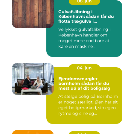
08. jun
Gulvafslibning i
København: sådan får du
flotte trægulve i
Hovedstaden
Vellykket gulvafslibning i
København handler om
meget mere end bare at
køre en maskine...
04. jun
Ejendomsmægler
bornholm sådan får du
mest ud af dit boligsalg
At sælge bolig på Bornholm
er noget særligt. Øen har sit
eget boligmarked, sin egen
rytme og sine eg...