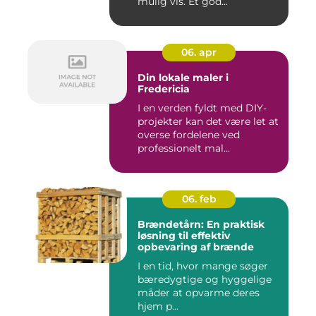
mulig vis. Et god...
06. apr
Din lokale maler i
Fredericia
I en verden fyldt med DIY-
projekter kan det være let at
overse fordelene ved
professionelt mal...
06. feb
Brændetårn: En praktisk
løsning til effektiv
opbevaring af brænde
I en tid, hvor mange søger
bæredygtige og hyggelige
måder at opvarme deres
hjem p...