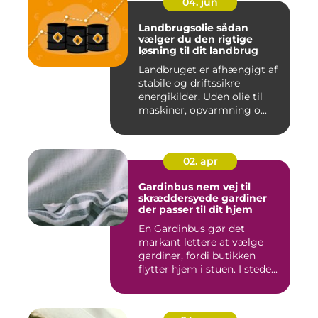
04. jun
Landbrugsolie sådan
vælger du den rigtige
løsning til dit landbrug
Landbruget er afhængigt af
stabile og driftssikre
energikilder. Uden olie til
maskiner, opvarmning o...
02. apr
Gardinbus nem vej til
skræddersyede gardiner
der passer til dit hjem
En Gardinbus gør det
markant lettere at vælge
gardiner, fordi butikken
flytter hjem i stuen. I stede...