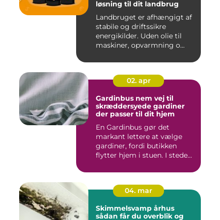
løsning til dit landbrug
Landbruget er afhængigt af
stabile og driftssikre
energikilder. Uden olie til
maskiner, opvarmning o...
02. apr
Gardinbus nem vej til
skræddersyede gardiner
der passer til dit hjem
En Gardinbus gør det
markant lettere at vælge
gardiner, fordi butikken
flytter hjem i stuen. I stede...
04. mar
Skimmelsvamp århus
sådan får du overblik og