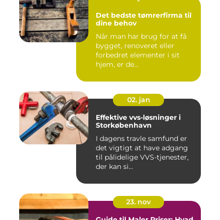
Det bedste tømrerfirma til
dine behov
Når man har brug for at få
bygget, renoveret eller
forbedret elementer i sit
hjem, er de...
02. jan
Effektive vvs-løsninger i
Storkøbenhavn
I dagens travle samfund er
det vigtigt at have adgang
til pålidelige VVS-tjenester,
der kan si...
23. nov
Guide til Maler Priser: Hvad