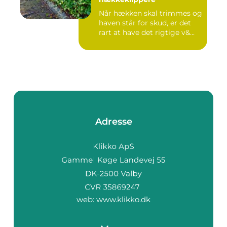
Når hækken skal trimmes og
haven står for skud, er det
rart at have det rigtige v&...
Adresse
web:
www.klikko.dk