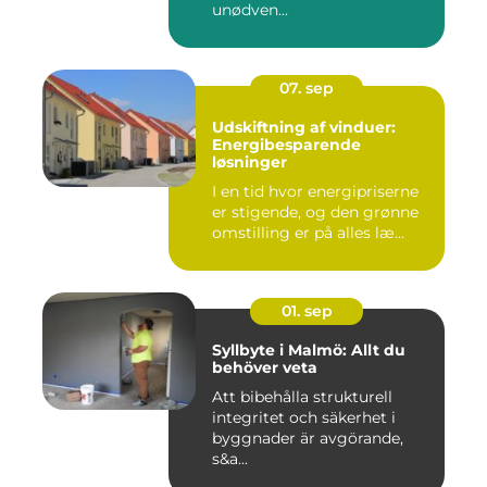
unødven...
07. sep
Udskiftning af vinduer:
Energibesparende
løsninger
I en tid hvor energipriserne
er stigende, og den grønne
omstilling er på alles læ...
01. sep
Syllbyte i Malmö: Allt du
behöver veta
Att bibehålla strukturell
integritet och säkerhet i
byggnader är avgörande,
s&a...