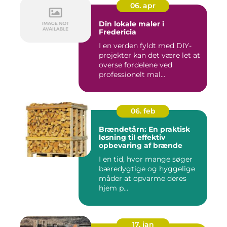
06. apr
Din lokale maler i
Fredericia
I en verden fyldt med DIY-
projekter kan det være let at
overse fordelene ved
professionelt mal...
06. feb
Brændetårn: En praktisk
løsning til effektiv
opbevaring af brænde
I en tid, hvor mange søger
bæredygtige og hyggelige
måder at opvarme deres
hjem p...
17. jan