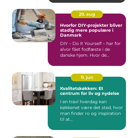
29. aug
Hvorfor DIY-projekter bliver
stadig mere populære i
Danmark
DIY – Do It Yourself – har for
alvor fået fodfæste i de
danske hjem. Hvor de...
11. jun
Kvalitetskøkken: Et
centrum for liv og nydelse
I en travl hverdag kan
køkkenet være det sted, hvor
man finder ro og inspiration
til at...