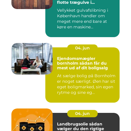
flotte trægulve i
Hovedstaden
Vellykket gulvafslibning i
København handler om
meget mere end bare at
køre en maskine...
04. jun
Ejendomsmægler
bornholm sådan får du
mest ud af dit boligsalg
At sælge bolig på Bornholm
er noget særligt. Øen har sit
eget boligmarked, sin egen
rytme og sine eg...
04. jun
Landbrugsolie sådan
vælger du den rigtige