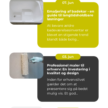
07. jun
Emaljering af badekar - en
guide til langtidsholdbare
løsninger
At bevare ældre
badeværelsesinventar er
blevet en stigende trend
blandt både bolig...
03. jun
Professionel maler til
erhverv: En investering i
kvalitet og design
Inden for erhvervslivet
gælder det om at
præsentere sig på bedst
mulig vis. Et god...