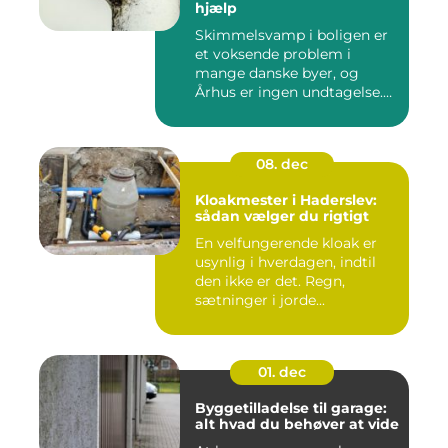
hjælp
Skimmelsvamp i boligen er
et voksende problem i
mange danske byer, og
Århus er ingen undtagelse.
Fug...
08. dec
Kloakmester i Haderslev:
sådan vælger du rigtigt
En velfungerende kloak er
usynlig i hverdagen, indtil
den ikke er det. Regn,
sætninger i jorde...
01. dec
Byggetilladelse til garage:
alt hvad du behøver at vide