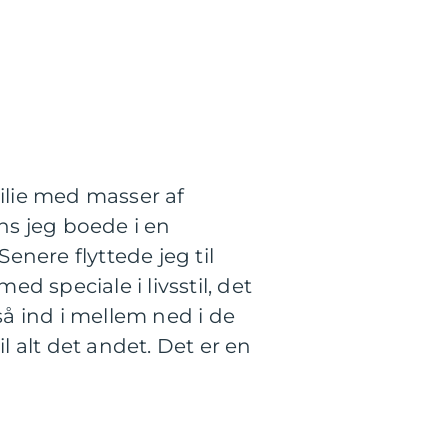
milie med masser af
ns jeg boede i en
nere flyttede jeg til
ed speciale i livsstil, det
så ind i mellem ned i de
 alt det andet. Det er en