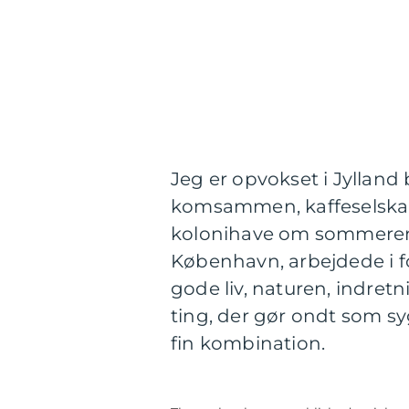
Jeg er opvokset i Jylland
komsammen, kaffeselskabe
kolonihave om sommeren og
København, arbejdede i fors
gode liv, naturen, indretn
ting, der gør ondt som sy
fin kombination.